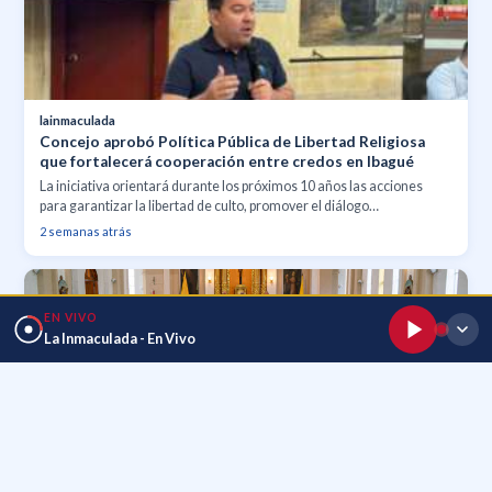
lainmaculada
Concejo aprobó Política Pública de Libertad Religiosa
que fortalecerá cooperación entre credos en Ibagué
La iniciativa orientará durante los próximos 10 años las acciones
para garantizar la libertad de culto, promover el diálogo
interreligioso y apoyar proyectos conjuntos en beneficio de la
2 semanas atrás
comunidad.
EN VIVO
La Inmaculada - En Vivo
lainmaculada
La Conferencia Episcopal de Colombia publica
orientaciones sobre el trato con entidades religiosas y
grupos que no están en plena comunión con la Iglesia