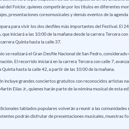
l del Folclor, quienes competirán por los títulos en diferentes m
rajes, presentaciones coreomusicales y demás eventos de la agenda 
para para vivir los dos desfiles más importantes del Festival. El 24 
, que iniciará a las 10:00 de la mañana desde la carrera Tercera con 
a carrera Quinta hasta la calle 37.
unio se realizará el Gran Desfile Nacional de San Pedro, considerad
ión. El recorrido iniciará en la carrera Tercera con calle 7, avanzar
 Quinta hasta la calle 42, a partir de las 10:00 de la mañana.
 incluye grandes conciertos gratuitos con reconocidos artistas n
Martín Elías Jr., quienes harán parte de la nómina musical de esta edi
dicionales tablados populares volverán a reunir a las comunidades e
istentes podrán disfrutar de presentaciones musicales, muestras fo