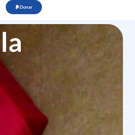
Donar
la