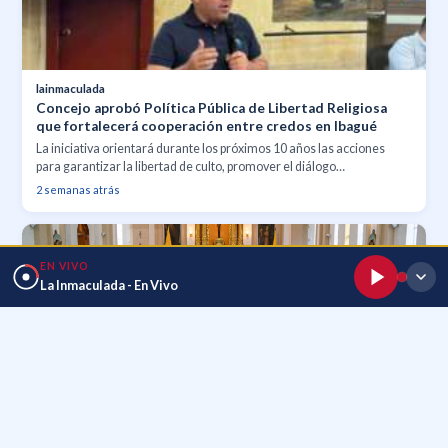
lainmaculada
Concejo aprobó Política Pública de Libertad Religiosa
que fortalecerá cooperación entre credos en Ibagué
La iniciativa orientará durante los próximos 10 años las acciones
para garantizar la libertad de culto, promover el diálogo
interreligioso y apoyar proyectos conjuntos en beneficio de la
2 semanas atrás
comunidad.
EN VIVO
La Inmaculada - En Vivo
lainmaculada
La Conferencia Episcopal de Colombia publica
orientaciones sobre el trato con entidades religiosas y
grupos que no están en plena comunión con la Iglesia
Católica