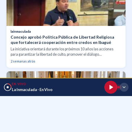
lainmaculada
Concejo aprobó Política Pública de Libertad Religiosa
que fortalecerá cooperación entre credos en Ibagué
La iniciativa orientará durante los próximos 10 años las acciones
para garantizar la libertad de culto, promover el diálogo
interreligioso y apoyar proyectos conjuntos en beneficio de la
2 semanas atrás
comunidad.
EN VIVO
La Inmaculada - En Vivo
lainmaculada
La Conferencia Episcopal de Colombia publica
orientaciones sobre el trato con entidades religiosas y
grupos que no están en plena comunión con la Iglesia