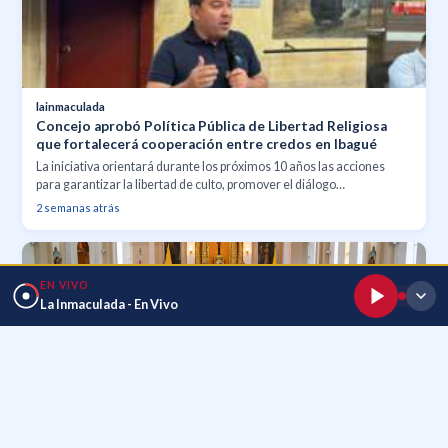
lainmaculada
Concejo aprobó Política Pública de Libertad Religiosa
que fortalecerá cooperación entre credos en Ibagué
La iniciativa orientará durante los próximos 10 años las acciones
para garantizar la libertad de culto, promover el diálogo
interreligioso y apoyar proyectos conjuntos en beneficio de la
2 semanas atrás
comunidad.
EN VIVO
La Inmaculada - En Vivo
lainmaculada
La Conferencia Episcopal de Colombia publica
orientaciones sobre el trato con entidades religiosas y
grupos que no están en plena comunión con la Iglesia