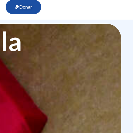
Donar
la